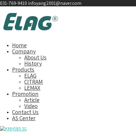
031-769-9410
infoyang2001@naver.com
Home
Company
About Us
History
Products
ELAG
CITRAM
LEMAX
Promotion
Article
Video
Contact Us
AS Center